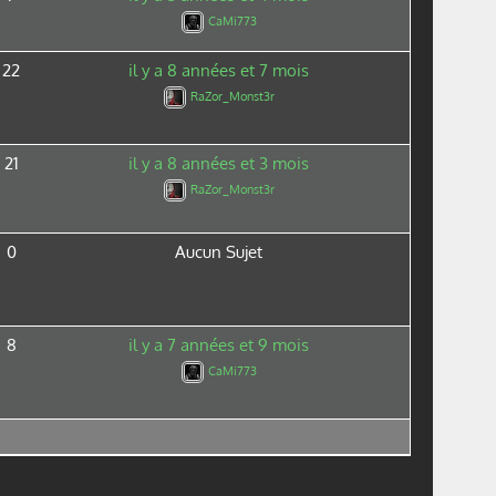
CaMi773
22
il y a 8 années et 7 mois
RaZor_Monst3r
21
il y a 8 années et 3 mois
RaZor_Monst3r
0
Aucun Sujet
8
il y a 7 années et 9 mois
CaMi773