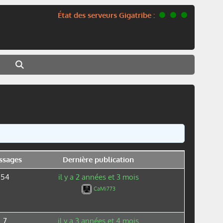
État des serveurs Gigatribe :
ssages
Dernière publication
54
il y a 2 années et 3 mois
CaMi773
7
il y a 3 années et 4 mois