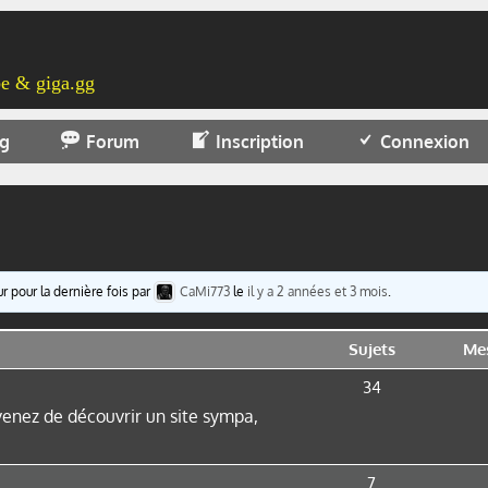
e & giga.gg
og
Forum
Inscription
Connexion
r pour la dernière fois par
CaMi773
le
il y a 2 années et 3 mois
.
Sujets
Me
34
 venez de découvrir un site sympa,
7