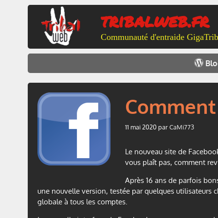
Aller
tribalweb.fr
au
contenu
Communauté d'entraide GigaTrib
Bl
Comment a
11 mai 2020
par
CaMi773
Le nouveau site de Facebook.
vous plaît pas, comment revi
Après 16 ans de parfois bons
une nouvelle version, testée par quelques utilisateurs 
globale à tous les comptes.