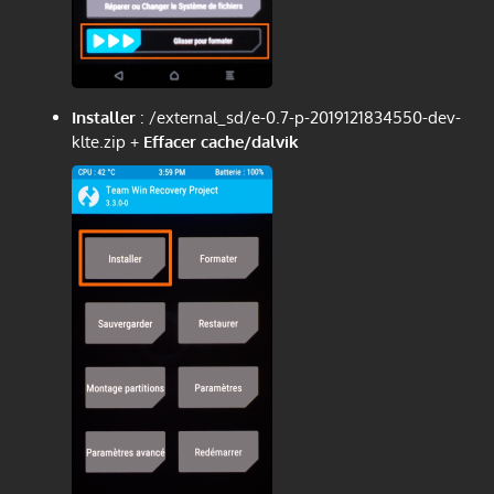
Installer
:
/external_sd/e-0.7-p-2019121834550-dev-
klte.zip
+
Effacer
cache/dalvik