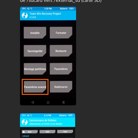
de
/sdcard
vers
/external_sd
(carte SD)