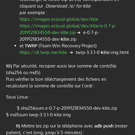
cliquant sur
Download /e/ for klte
par exemple :
https://images.ecloud.global/dev/klte
https://images.ecloud.global/dev/klte/e-0.7-p-
2019121834550-dev-klte.zip
➜
e-0.7-p-
2019121834550-dev-
klte
.zip
et
TWRP
(Team Win Recovery Project)
https://dl.twrp.me/klte
➜
twrp-3.3.1-0-
klte
.img.html
10)
Par sécurité, recopier aussi leur somme de contrôle
(sha256 ou md5).
Puis vérifier le bon téléchargement des fichiers en
recalculant la somme de contrôle sur l’ordi :
Sous Linux :
$ sha256sum
e-0.7-p-2019121834550-dev-
klte.zip
$ md5sum twrp-3.3.1-0-klte.img
11)
Mettre les zip sur le téléphone avec
adb push
(rester
patient, c’est long, jusqu’à 5 minutes) :