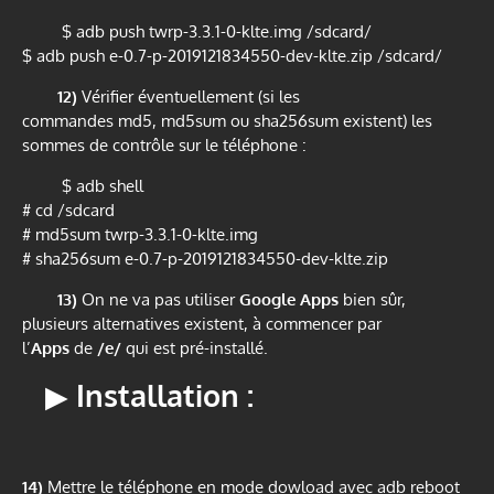
$ adb push twrp-3.3.1-0-klte.img /sdcard/
$ adb push
e-0.7-p-2019121834550-dev-
klte.zip /sdcard/
12)
Vérifier éventuellement (si les
commandes
md5
,
md5sum
ou
sha256sum
existent) les
sommes de contrôle sur le téléphone :
$ adb shell
# cd /sdcard
# md5sum twrp-3.3.1-0-klte.img
# sha256sum
e-0.7-p-2019121834550-dev-
klte.zip
13)
On ne va pas utiliser
Google Apps
bien sûr,
plusieurs alternatives existent, à commencer par
l’
Apps
de
/e/
qui est pré-installé.
▶
Installation :
14)
Mettre le téléphone en
mode dowload
avec adb reboot