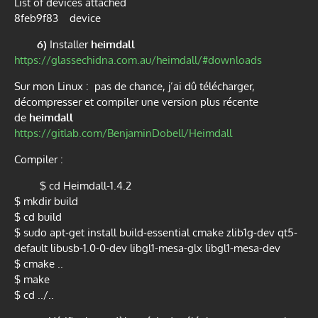
List of devices attached
8feb9f83 device
6)
Installer
heimdall
https://glassechidna.com.au/heimdall/#downloads
Sur mon Linux : pas de chance, j’ai dû télécharger,
décompresser et compiler une version plus récente
de
heimdall
https://gitlab.com/BenjaminDobell/Heimdall
Compiler :
$ cd Heimdall-1.4.2
$ mkdir build
$ cd build
$ sudo apt-get install build-essential cmake zlib1g-dev qt5-
default libusb-1.0-0-dev libgl1-mesa-glx libgl1-mesa-dev
$ cmake ..
$ make
$ cd ../..