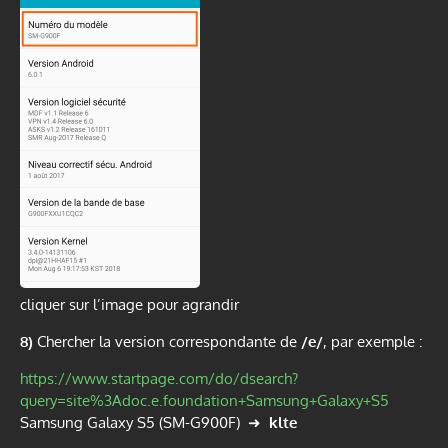
cliquer sur l’image pour agrandir
8)
Chercher la version correspondante de
/e/
, par exemple :
https://www.startpage.com/do/dsearch?
query=site%3Adoc.e.foundation+Samsung+Galaxy+S5
Samsung Galaxy S5 (SM-G900F) ➜
klte