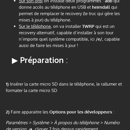
Sur son ordi
on installe deux programmes :
adb
qui
donne accès au téléphone en USB et
heimdall
qui
permet de remplacer le recovery (le truc qui gère les
mises à jour) du téléphone.
Sur le téléphone
, on va installer
TWRP
qui est un
recovery alternatif, capable d’installer à son tour
n’importe quel système compatible, ici
/e/
, capable
aussi de faire les mises à jour !
▶
Préparation
:
1)
Insérer la carte micro SD dans le téléphone, le rallumer et
formater la carte micro SD
2)
Faire apparaitre les
Options pour les développeurs
:
Paramètres > Système > À propos du téléphone > Numéro
de version
➜ cliquer 7 fois dessus rapidement