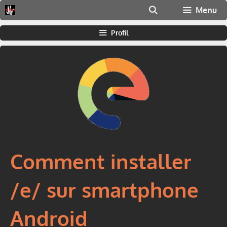
Aller
Menu
au
contenu
Profil
Comment installer
/e/ sur smartphone
Android