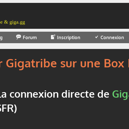
e & giga.gg
og
Forum
Inscription
Connexion
r Gigatribe sur une Box
la connexion directe de
Gig
SFR)