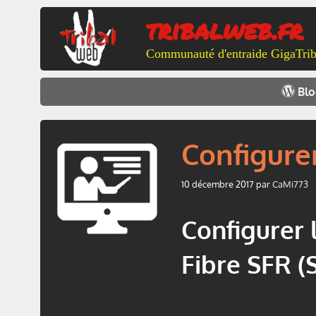
Aller
tribalweb.fr
au
contenu
Communauté d'entraide GigaTrib
Bl
Configure
10 décembre 2017
par
CaMi773
Configurer 
Fibre SFR (