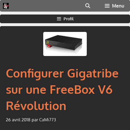
Aller
Menu
au
contenu
Profil
Configurer Gigatribe
sur une FreeBox V6
Révolution
26 avril 2018
par
CaMi773