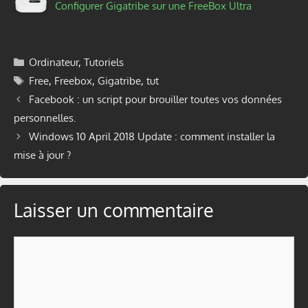
Configurer Gigatribe sur une FreeBox Ultra
Catégories
Ordinateur
,
Tutoriels
Étiquettes
Free
,
Freebox
,
Gigatribe
,
tut
Facebook : un script pour brouiller toutes vos données
personnelles.
Windows 10 April 2018 Update : comment installer la
mise à jour ?
Laisser un commentaire
Commentaire