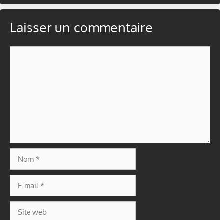
Laisser un commentaire
Commentaire
Nom
E-
mail
Site
web