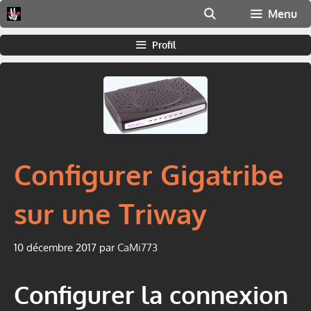
Aller
Menu
au
contenu
Profil
Configurer Gigatribe
sur une Triway
10 décembre 2017
par
CaMi773
Configurer la connexion