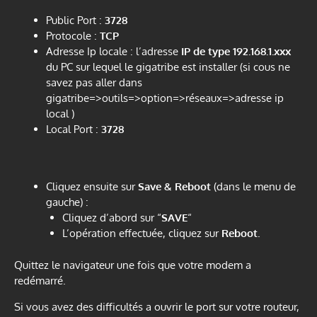
Public Port :
3728
Protocole :
TCP
Adresse Ip locale : l’adresse
IP de type 192.168.1.xxx
du PC sur lequel le gigatribe est installer (si cous ne
savez pas aller dans
gigatribe=>outils=>option=>réseaux=>adresse ip
local )
Local Port :
3728
Cliquez ensuite sur
Save & Reboot
(dans le menu de
gauche) :
Cliquez d’abord sur “
SAVE
“
L’opération effectuée, cliquez sur
Reboot
.
Quittez le navigateur une fois que votre modem a
redémarré.
Si vous avez des difficultés a ouvrir le port sur votre routeur,