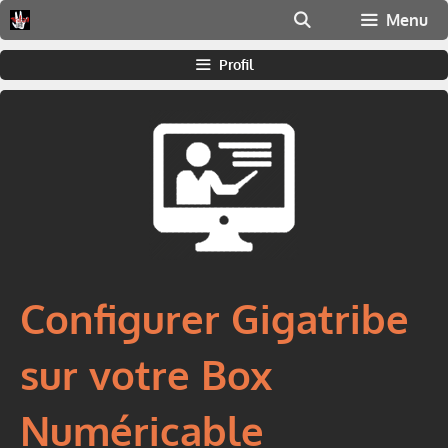
Aller
Menu
au
contenu
Profil
Configurer Gigatribe
sur votre Box
Numéricable