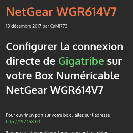
NetGear WGR614V7
10 décembre 2017
par
CaMi773
Configurer la connexion
directe de
Gigatribe
sur
votre Box Numéricable
NetGear WGR614V7
Pour ouvrir un port sur votre box , allez sur l’adresse
http://192.168.0.1
Il vous sera demandé vos logins qui sont par défaut :