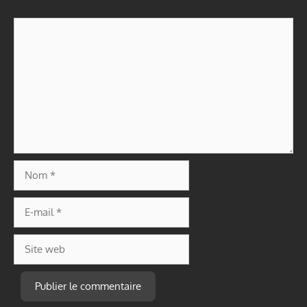
Commentaire
Nom
E-
mail
Site
web