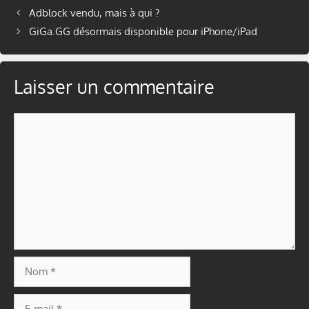
Adblock vendu, mais à qui ?
GiGa.GG désormais disponible pour iPhone/iPad
Laisser un commentaire
Commentaire
Nom
E-