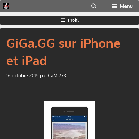
Aller
Menu
au
contenu
Profil
GiGa.GG sur iPhone
et iPad
16 octobre 2015
par
CaMi773