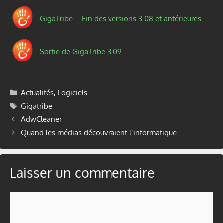
GigaTribe – Fin des versions 3.08 et antérieures
Sortie de GigaTribe 3.09
Catégories
Actualités
,
Logiciels
Étiquettes
Gigatribe
AdwCleaner
Quand les médias découvraient l’informatique
Laisser un commentaire
Commentaire