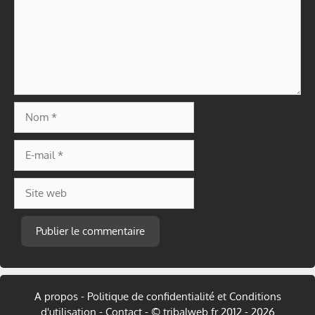
Nom
E-
mail
Site
web
A
l
t
A propos
-
Politique de confidentialité et Conditions
e
d'utilisation
-
Contact
- © tribalweb.fr 2012 - 2026