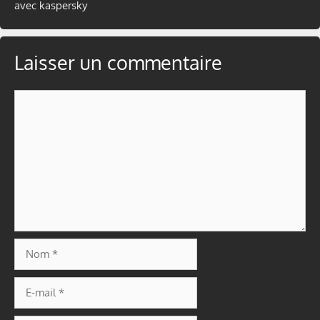
avec kaspersky
Laisser un commentaire
Commentaire
Nom
E-
mail