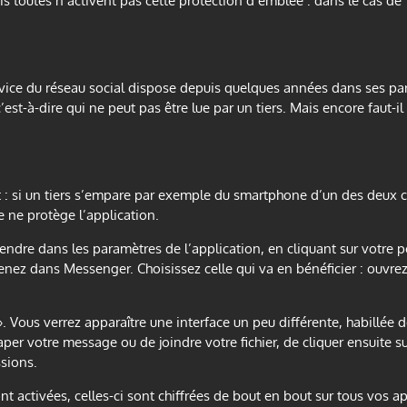
is toutes n’activent pas cette protection d’emblée : dans le cas de 
vice du réseau social dispose depuis quelques années dans ses pa
st-à-dire qui ne peut pas être lue par un tiers. Mais encore faut-il 
: si un tiers s’empare par exemple du smartphone d’un des deux cor
 ne protège l’application.
endre dans les paramètres de l’application, en cliquant sur votre p
enez dans Messenger. Choisissez celle qui va en bénéficier : ouvrez-
». Vous verrez apparaître une interface un peu différente, habillée 
 taper votre message ou de joindre votre fichier, de cliquer ensuite 
ssions.
 activées, celles-ci sont chiffrées de bout en bout sur tous vos ap