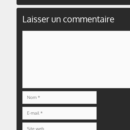
Laisser un commentaire
Commentaire
Nom
E-
mail
Site