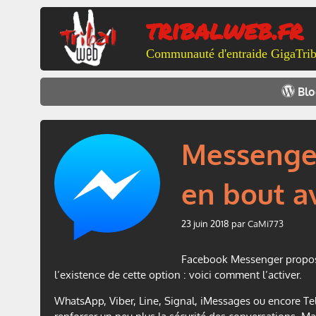
Aller
tribalweb.fr
au
contenu
Communauté d'entraide GigaTrib
Bl
Messenger
en bout a
23 juin 2018
par
CaMi773
Facebook Messenger propose 
l’existence de cette option : voici comment l’activer.
WhatsApp, Viber, Line, Signal, iMessages ou encore T