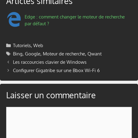
Articles similaires
Edge : comment changer le moteur de recherche
par défaut ?
Catégories
Tutoriels
,
Web
Étiquettes
Bing
,
Google
,
Moteur de recherche
,
Qwant
Les raccourcies clavier de Windows
Configurer Gigatribe sur une Bbox Wi-Fi 6
Laisser un commentaire
Commentaire